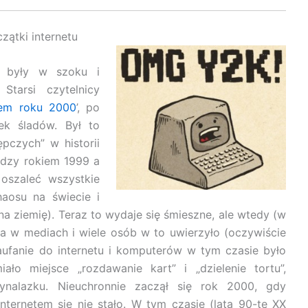
zątki internetu
0 były w szoku i
Starsi czytelnicy
lem roku 2000
’, po
ek śladów. Był to
pczych” w historii
iędzy rokiem 1999 a
oszaleć wszystkie
aosu na świecie i
a ziemię). Teraz to wydaje się śmieszne, ale wtedy (w
a w mediach i wiele osób w to uwierzyło (oczywiście
Zaufanie do internetu i komputerów w tym czasie było
ało miejsce „rozdawanie kart” i „dzielenie tortu”,
nalazku. Nieuchronnie zaczął się rok 2000, gdy
nternetem się nie stało. W tym czasie (lata 90-te XX