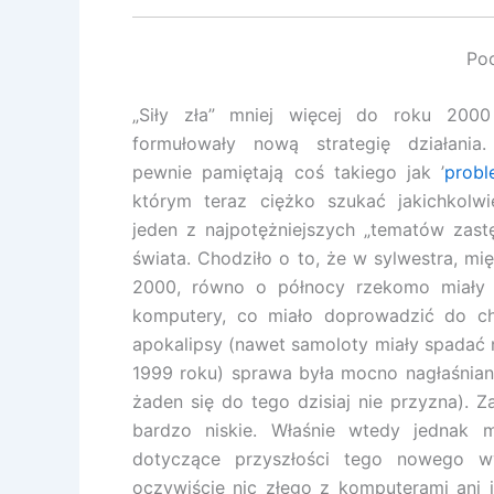
Poc
„Siły zła” mniej więcej do roku 200
formułowały nową strategię działania. 
pewnie pamiętają coś takiego jak ’
prob
którym teraz ciężko szukać jakichkolwi
jeden z najpotężniejszych „tematów zastę
świata. Chodziło o to, że w sylwestra, m
2000, równo o północy rzekomo miały 
komputery, co miało doprowadzić do ch
apokalipsy (nawet samoloty miały spadać n
1999 roku) sprawa była mocno nagłaśnian
żaden się do tego dzisiaj nie przyzna). 
bardzo niskie. Właśnie wtedy jednak mi
dotyczące przyszłości tego nowego wy
oczywiście nic złego z komputerami ani i