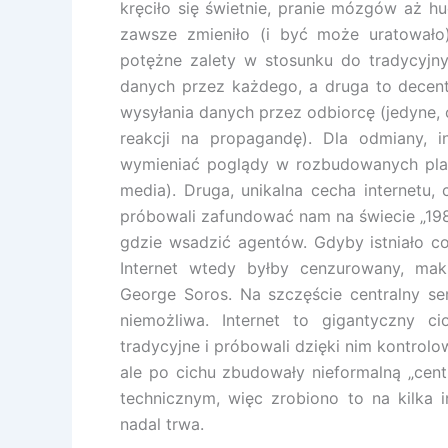
kręciło się świetnie, pranie mózgów aż hu
zawsze zmieniło (i być może uratowało)
potężne zalety w stosunku do tradycyjn
danych przez każdego, a druga to decentr
wysyłania danych przez odbiorcę (jedyne,
reakcji na propagandę). Dla odmiany, 
wymieniać poglądy w rozbudowanych platf
media). Druga, unikalna cecha internetu, 
próbowali zafundować nam na świecie „1984”
gdzie wsadzić agentów. Gdyby istniało coś
Internet wtedy byłby cenzurowany, ma
George Soros. Na szczęście centralny serw
niemożliwa. Internet to gigantyczny ci
tradycyjne i próbowali dzięki nim kontrolowa
ale po cichu zbudowały nieformalną „centr
technicznym, więc zrobiono to na kilka 
nadal trwa.