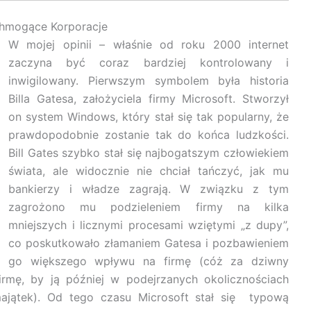
hmogące Korporacje
W mojej opinii – właśnie od roku 2000 internet
zaczyna być coraz bardziej kontrolowany i
inwigilowany. Pierwszym symbolem była historia
Billa Gatesa, założyciela firmy Microsoft. Stworzył
on system Windows, który stał się tak popularny, że
prawdopodobnie zostanie tak do końca ludzkości.
Bill Gates szybko stał się najbogatszym człowiekiem
świata, ale widocznie nie chciał tańczyć, jak mu
bankierzy i władze zagrają. W związku z tym
zagrożono mu podzieleniem firmy na kilka
mniejszych i licznymi procesami wziętymi „z dupy”,
co poskutkowało złamaniem Gatesa i pozbawieniem
go większego wpływu na firmę (cóż za dziwny
rmę, by ją później w podejrzanych okolicznościach
majątek). Od tego czasu Microsoft stał się typową