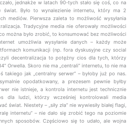
czało, jednakże w latach 90-tych stało się coś, co na
 świat. Było to wynalezienie internetu, który ma 2
ych mediów. Pierwsza zaleta to możliwość wysyłania
alizacja. Tradycyjne media nie oferowały możliwości
 co można było zrobić, to konsumować bez możliwości
internet umożliwia wysyłanie danych – każdy może
ormach komunikacji (np. fora dyskusyjne czy social
czyli decentralizacja to potężny cios dla tych, którzy
 Orwella. Skoro nie ma „centrali” internetu, to nie ma
 takiego jak „centralny serwer” – byłoby już po nas.
ksymalnie opodatkowany, a prezesem pewnie byłby
er nie istnieje, a kontrola internetu jest technicznie
os dla ludzi, którzy wcześniej kontrolowali media
ć świat. Niestety – „siły zła” nie wywiesiły białej flagi,
alę internetu” – nie dało się zrobić tego na poziomie
innych sposobów. Częściowo się to udało, ale wojna