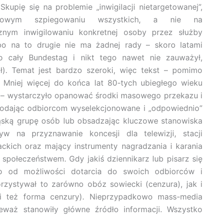
Skupię się na problemie „inwigilacji nietargetowanej”,
sowym szpiegowaniu wszystkich, a nie na
ycznym inwigilowaniu konkretnej osoby przez służby
(bo na to drugie nie ma żadnej rady – skoro latami
no cały Bundestag i nikt tego nawet nie zauważył,
). Temat jest bardzo szeroki, więc tekst – pomimo
 Mniej więcej do końca lat 80-tych ubiegłego wieku
 – wystarczyło opanować środki masowego przekazu i
 podając odbiorcom wyselekcjonowane i „odpowiednio”
ąską grupę osób lub obsadzając kluczowe stanowiska
yw na przyznawanie koncesji dla telewizji, stacji
ckich oraz mający instrumenty nagradzania i karania
połeczeństwem. Gdy jakiś dziennikarz lub pisarz się
o od możliwości dotarcia do swoich odbiorców i
rzystywał to zarówno obóz sowiecki (cenzura), jak i
yli też forma cenzury). Nieprzypadkowo mass-media
eważ stanowiły główne źródło informacji. Wszystko