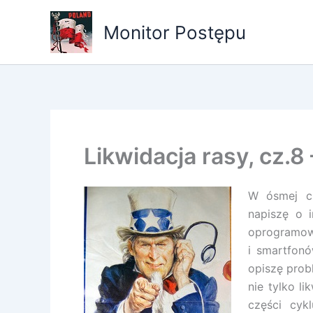
Przejdź
do
Monitor Postępu
treści
Likwidacja rasy, cz.8 
W ósmej cz
napiszę o i
oprogramowa
i smartfonó
opiszę prob
nie tylko li
części cyk