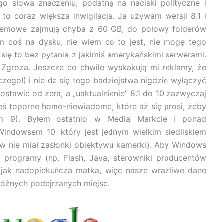
o słowa znaczeniu, podatną na naciski polityczne i
to coraz większa inwigilacja. Ja używam wersji 8.1 i
ystemowe zajmują chyba z 60 GB, do połowy folderów
 coś na dysku, nie wiem co to jest, nie mogę tego
ię to bez pytania z jakimiś amerykańskimi serwerami.
 Zgroza. Jeszcze co chwile wyskakują mi reklamy, że
czego!) i nie da się tego badziejstwa nigdzie wyłączyć
ostawić od zera, a „uaktualnienie” 8.1 do 10 zazwyczaj
kieś toporne homo-niewiadomo, które aż się prosi, żeby
em 9). Byłem ostatnio w Media Markcie i ponad
ndowsem 10, który jest jednym wielkim siedliskiem
w nie miał zasłonki obiektywu kamerki). Aby Windows
e programy (np. Flash, Java, sterowniki producentów
as jak nadopiekuńcza matka, więc nasze wrażliwe dane
 różnych podejrzanych miejsc.