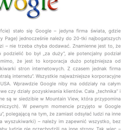
cie) stało się Google – jedyna firma świata, gdzie
rry Page) jednocześnie należy do 20-tki najbogatszych
dzi – nie trzeba chyba dodawać. Znamienne jest to, że
 podzielić bo był „za duży”, ale potencjalny podział
(mimo, że jest to korporacja dużo potężniejsza od
kiwarki stron internetowych. Z czasem jednak firma
entralą internetu”. Wszystkie najważniejsze korporacyjne
w USA. Wprawdzie Google niby ma oddziały na całym
owe czy działy pozyskiwania klientów. Cała „technika” i
ne są w siedzibie w Mountain View, która przypomina
zelniczych). W pewnym momencie przyjęto w Google
”, polegającą na tym, że zamiast odsyłać ludzi na inne
cja wyszukiwarki) – należy im zapewnić wszystko, bez
by ludzie nie przechodzili na inne strony. Tak więc –