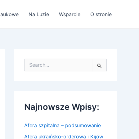
 Naukowe
Na Luzie
Wsparcie
O stronie
S
z
u
k
a
j
d
Najnowsze Wpisy:
l
a
:
Afera szpitalna – podsumowanie
Afera ukraińsko-orderowa i Kijów