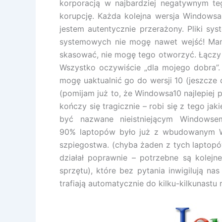
korporacją w najbardziej negatywnym teg
korupcję. Każda kolejna wersja Windowsa 
jestem autentycznie przerażony. Pliki s
systemowych nie mogę nawet wejść! Mam
skasować, nie mogę tego otworzyć. Łączy s
Wszystko oczywiście „dla mojego dobra”.
mogę uaktualnić go do wersji 10 (jeszcze 
(pomijam już to, że Windowsa10 najlepiej p
kończy się tragicznie – robi się z tego ja
być nazwane nieistniejącym Windows
90% laptopów było już z wbudowanym Wi
szpiegostwa. (chyba żaden z tych laptopó
działał poprawnie – potrzebne są kolejn
sprzętu), które bez pytania inwigilują n
trafiają automatycznie do kilku-kilkunastu