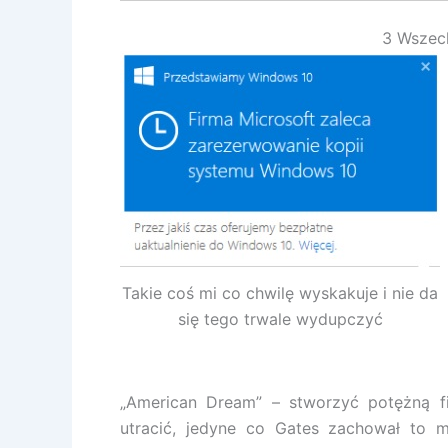
3 Wszec
Takie coś mi co chwilę wyskakuje i nie da
się tego trwale wydupczyć
„American Dream” – stworzyć potężną fi
utracić, jedyne co Gates zachował to 