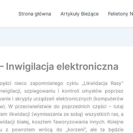
Strona główna
Artykuły Bieżące
Felietony
– Inwigilacja elektroniczna
ęści nieco zapomnianego cyklu „Likwidacja Rasy”
nwigilacji, szpiegowaniu i kontroli umysłów poprzez
nie i skrypty urządzeń elektronicznych (komputerów
w). W przeciwieństwie do poprzednich części – tutaj
lem likwidacji (wymieszania ze sobą) wszystkich ras, a
kwidacji białej, kosztem faworyzowania innych. Kolejne
lu z powrotem wrócą do „korzeni”, ale ta będzie