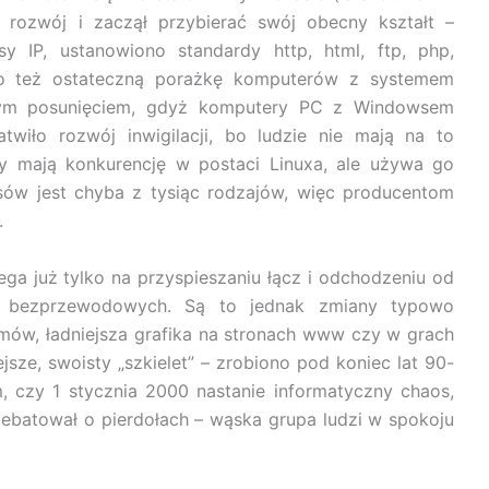
y rozwój i zaczął przybierać swój obecny kształt –
y IP, ustanowiono standardy http, html, ftp, php,
ono też ostateczną porażkę komputerów z systemem
łym posunięciem, gdyż komputery PC z Windowsem
twiło rozwój inwigilacji, bo ludzie nie mają na to
iby mają konkurencję w postaci Linuxa, ale używa go
ksów jest chyba z tysiąc rodzajów, więc producentom
.
lega już tylko na przyspieszaniu łącz i odchodzeniu od
w bezprzewodowych. Są to jednak zmiany typowo
lmów, ładniejsza grafika na stronach www czy w grach
ze, swoisty „szkielet” – zrobiono pod koniec lat 90-
, czy 1 stycznia 2000 nastanie informatyczny chaos,
debatował o pierdołach – wąska grupa ludzi w spokoju