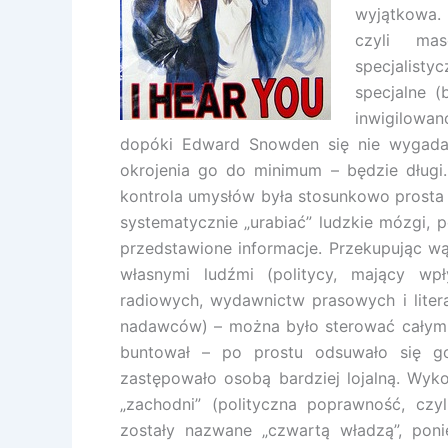
wyjątkowa. 
czyli ma
specjalist
specjalne 
inwigilowa
dopóki Edward Snowden się nie wygadał
okrojenia go do minimum – będzie długi.
kontrola umysłów była stosunkowo prosta
systematycznie „urabiać” ludzkie mózgi,
przedstawione informacje. Przekupując w
własnymi ludźmi (politycy, mający wpł
radiowych, wydawnictw prasowych i litera
nadawców) – można było sterować całym s
buntował – po prostu odsuwało się g
zastępowało osobą bardziej lojalną. Wyko
„zachodni” (polityczna poprawność, cz
zostały nazwane „czwartą władzą”, poni