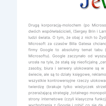
Drugą korporacją-molochem (po Microsof
dwóch współwłaścicieli, (Sergey Brin i La
ludzi świata. O tym, że obaj z nich to Ży
Microsoft za czasów Billa Gatesa chciano
firmy Google to absolutny temat tabu 
Microsoftu). Google zaczynało od wyszu
urosła na tyle, że stałą się nieoficjalną „c
zasoby, biura i serwery ulokowane są 
świecie, ale są to działy księgowe, reklam
wszystkie kontrowersyjne rzeczy ulokowa
twierdzę (brakuje tylko wieżyczek str
przerażającą strategię „totalnego monopolu
strony internetowe (czyli klasyczna funk
wychodzenia z Google i robić co się da, a